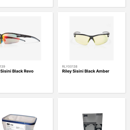
139
RLY00138
 Sisini Black Revo
Riley Sisini Black Amber