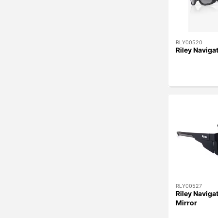
RLY00520
Riley Naviga
RLY00527
Riley Naviga
Mirror