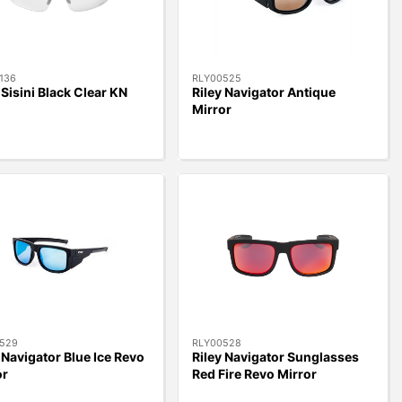
136
RLY00525
 Sisini Black Clear KN
Riley Navigator Antique
Mirror
529
RLY00528
 Navigator Blue Ice Revo
Riley Navigator Sunglasses
or
Red Fire Revo Mirror