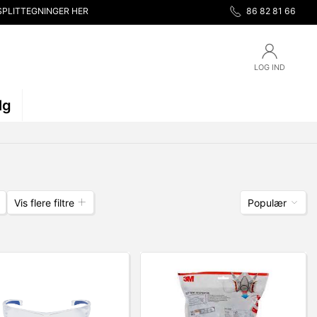
SPLITTEGNINGER HER
86 82 81 66
LOG IND
lg
Vis flere filtre
Populær