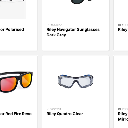
RLY00523
RLY00
tor Polarised
Riley Navigator Sunglasses
Riley
Dark Grey
RLY00311
RLY00
tor Red Fire Revo
Riley Quadro Clear
Riley
Mirr