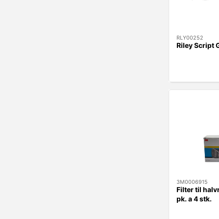
RLY00252
Riley Script 
3M0006915
Filter til h
pk. a 4 stk.