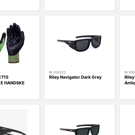
RLY00522
RLY00
C715
Riley Navigator Dark Grey
Rile
 E HANDSKE
Anti