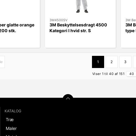
3M4500SV
3M Bes
er glatte orange
3M Beskyttelsesdragt 4500
3M B
200 stk.
Kategori I hvid str. S
type 
de
1
2
3
Viser 1 til 40 af 151
40
KATALOG
Træ
Maler