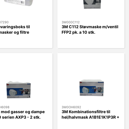
07290
3M000C112
varingsboks til
3M C112 Støvmaske m/ventil
asker og filtre
FFP2 pk. a 10 stk.
H6098
3M0OH6092
re mod gasser og dampe
3M Kombinationsfiltre til
serien AXP3 - 2 stk.
hel/halvmask A1B1E1K1P3R +
punkt under 65gr.
Formaldehyd (par)