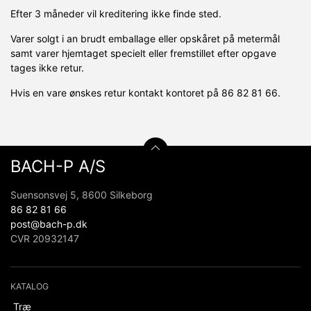
Efter 3 måneder vil kreditering ikke finde sted.
Varer solgt i an brudt emballage eller opskåret på metermål
samt varer hjemtaget specielt eller fremstillet efter opgave
tages ikke retur.
Hvis en vare ønskes retur kontakt kontoret på 86 82 81 66.
BACH-P A/S
Suensonsvej 5, 8600 Silkeborg
86 82 81 66
post@bach-p.dk
CVR 20932147
KATALOG
Træ