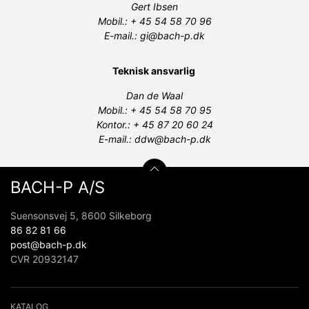
Gert Ibsen
Mobil.: + 45 54 58 70 96
E-mail.: gi@bach-p.dk
Teknisk ansvarlig
Dan de Waal
Mobil.: + 45 54 58 70 95
Kontor.: + 45 87 20 60 24
E-mail.: ddw@bach-p.dk
BACH-P A/S
Suensonsvej 5, 8600 Silkeborg
86 82 81 66
post@bach-p.dk
CVR 20932147
KATALOG