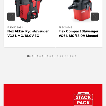
FLEX509981
FLEX481491
Flex Akku- Ryg støvsuger
Flex Compact Støvsuger
VC2 L MC/18.0V EC
VC6 L MC/18.0V Manuel
Manuel Filter-
Filter-
rens/RengøringasSæt/Rem
rens/RengøringasSæt/Rem