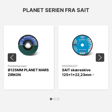
PLANET SERIEN FRA SAIT
Planetmarslam
000064207
Ø125MM PLANET MARS
SAIT skæreskive
ZIRKON
125x1x22,23mm -
LAMELTALLERKEN
A60Q Planet-TM A60Q
Plan stål