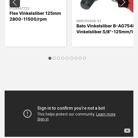
FLEX447722
Flex Vinkelsliber 125mm
2800-11500/rpm
999250008-51
Bato Vinkelsliber B-AG7548
Vinkelsliber.5/8"-125mm/1
o/min