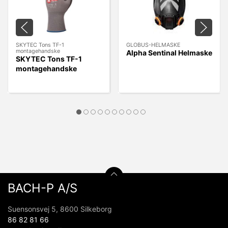
SKYTEC Tons TF-1
GLOBUS-HELMASKE
montagehandske
Alpha Sentinal Helmaske
SKYTEC Tons TF-1
montagehandske
BACH-P A/S
Suensonsvej 5, 8600 Silkeborg
86 82 81 66