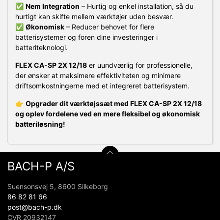
✅
Nem Integration
– Hurtig og enkel installation, så du
hurtigt kan skifte mellem værktøjer uden besvær.
✅
Økonomisk
– Reducer behovet for flere
batterisystemer og foren dine investeringer i
batteriteknologi.
FLEX CA-SP 2X 12/18
er uundværlig for professionelle,
der ønsker at maksimere effektiviteten og minimere
driftsomkostningerne med et integreret batterisystem.
👉
Opgrader dit værktøjssæt med FLEX CA-SP 2X 12/18
og oplev fordelene ved en mere fleksibel og økonomisk
batteriløsning!
BACH-P A/S
Suensonsvej 5, 8600 Silkeborg
86 82 81 66
post@bach-p.dk
CVR 20932147