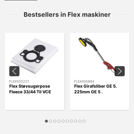
Bestsellers in Flex maskiner
FLEX502227
FLEX405884
Flex Støvsugerpose
Flex Girafsliber GE 5.
Fleece 33/44 Til VCE
225mm GE 5 .
33/44 L MC/AC, 5 stk.
Uden/slange