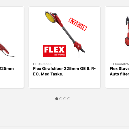
FLEX530900
FLEX446025
. 225mm
Flex Girafsliber 225mm GE 6. R-
Flex Støv
EC. Med Taske.
Auto filte
rengørin