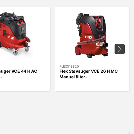
FLEX519820
suger VCE 44 H AC
Flex Støvsuger VCE 26 H MC
r-
Manuel filter-
g/RengøringsSæt
rengøring/RengøringsSæt