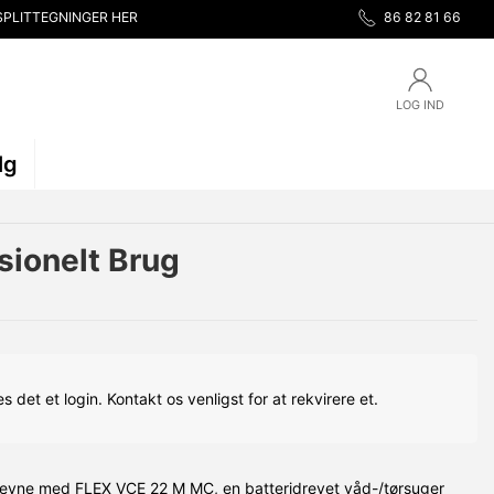
SPLITTEGNINGER HER
86 82 81 66
LOG IND
lg
sionelt Brug
s det et login. Kontakt os venligst for at rekvirere et.
deevne med FLEX VCE 22 M MC, en batteridrevet våd-/tørsuger