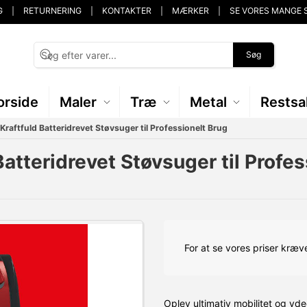
G
RETURNERING
KONTAKTER
MÆRKER
SE VORES MANGE 
Søg
orside
Maler
Træ
Metal
Restsa
raftfuld Batteridrevet Støvsuger til Professionelt Brug
tteridrevet Støvsuger til Profes
For at se vores priser kræve
Oplev ultimativ mobilitet og y