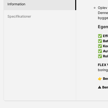
Information
Oplev 
Denne 
Specifikationer
byggep
Egen
✅
Eff
✅
Bat
✅
Ko
✅
Au
✅
Ro
FLEX 
boring
👉
Bes
⚠️
Be