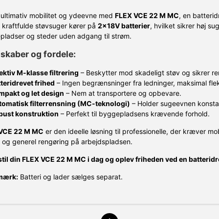
ultimativ mobilitet og ydeevne med
FLEX VCE 22 M MC
, en batteri
kraftfulde støvsuger kører på
2x18V batterier
, hvilket sikrer høj s
ladser og steder uden adgang til strøm.
skaber og fordele:
ektiv M-klasse filtrering
– Beskytter mod skadeligt støv og sikrer ren
teridrevet frihed
– Ingen begrænsninger fra ledninger, maksimal fleks
mpakt og let design
– Nem at transportere og opbevare.
tomatisk filterrensning (MC-teknologi)
– Holder sugeevnen konstan
bust konstruktion
– Perfekt til byggepladsens krævende forhold.
VCE 22 M MC
er den ideelle løsning til professionelle, der kræver mobi
 og generel rengøring på arbejdspladsen.
til din FLEX VCE 22 M MC i dag og oplev friheden ved en batterid
mærk:
Batteri og lader sælges separat.