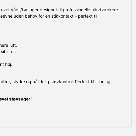
drevet våd-/tørsuger designet til professionelle håndværkere.
ugeevne uden behov for en stikkontakt – perfekt til
ere luft.
ibilitet.
t høj.
litet, styrke og pålidelig støvkontrol. Perfekt til slibning,
revet støvsuger!