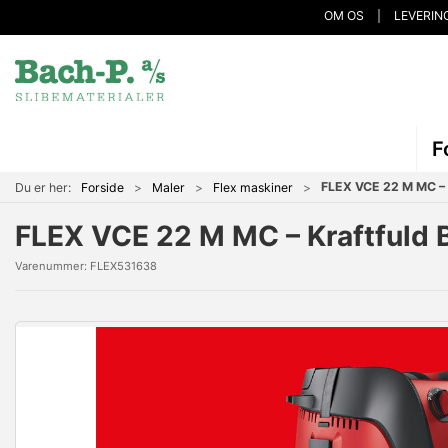
OM OS
LEVERIN
F
FLEX VCE 22 M MC – K
Du er her:
Forside
Maler
Flex maskiner
FLEX VCE 22 M MC – Kraftfuld Ba
Varenummer:
FLEX531638