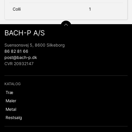
Colli
1
BACH-P A/S
Suensonsvej 5, 8600 Silkeborg
86 82 81 66
post@bach-p.dk
CVR 20932147
KATALOG
Træ
Maler
Metal
Restsalg