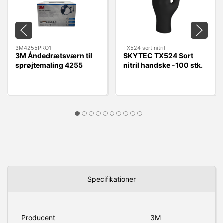
3M4255PRO1
TX524 sort nitril
3M Åndedrætsværn til
SKYTEC TX524 Sort
sprøjtemaling 4255
nitril handske -100 stk.
A2P3
Specifikationer
Producent
3M