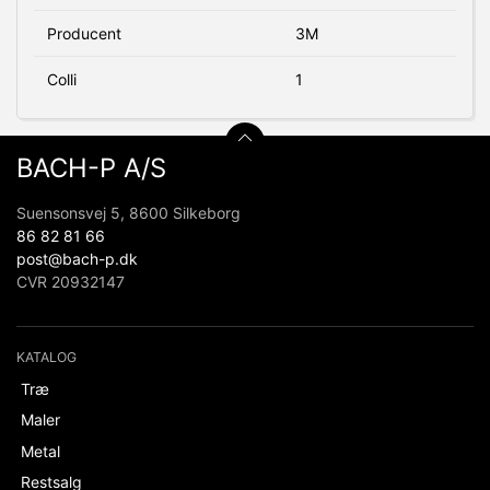
Producent
3M
Colli
1
BACH-P A/S
Suensonsvej 5, 8600 Silkeborg
86 82 81 66
post@bach-p.dk
CVR 20932147
KATALOG
Træ
Maler
Metal
Restsalg