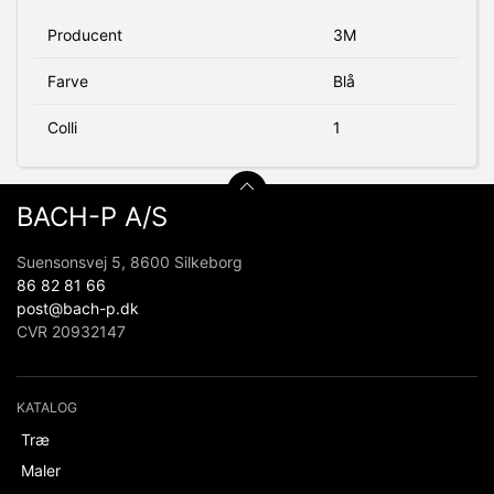
Producent
3M
Farve
Blå
Colli
1
BACH-P A/S
Suensonsvej 5, 8600 Silkeborg
86 82 81 66
post@bach-p.dk
CVR 20932147
KATALOG
Træ
Maler