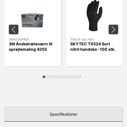
3M4255PRO1
TX524 sort nitril
3M Åndedrætsværn til
SKYTEC TX524 Sort
sprøjtemaling 4255
nitril handske -100 stk.
A2P3
Specifikationer