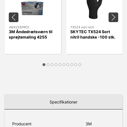
3M4255PRO1
TX524 sort nitril
3M Åndedrætsværn til
SKYTEC TX524 Sort
sprøjtemaling 4255
nitril handske -100 stk.
A2P3
Specifikationer
Producent
3M