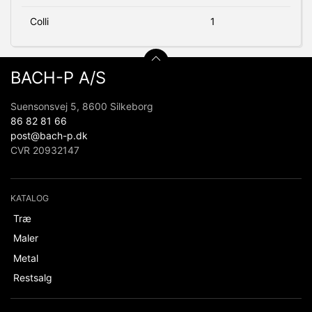
Colli
1
BACH-P A/S
Suensonsvej 5, 8600 Silkeborg
86 82 81 66
post@bach-p.dk
CVR 20932147
KATALOG
Træ
Maler
Metal
Restsalg