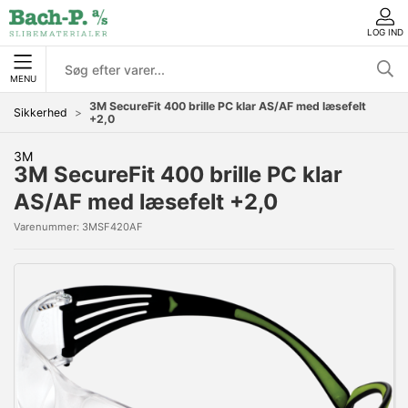
LOG IND
MENU
3M SecureFit 400 brille PC klar AS/AF med læsefelt
Sikkerhed
+2,0
3M
3M SecureFit 400 brille PC klar
AS/AF med læsefelt +2,0
Varenummer:
3MSF420AF