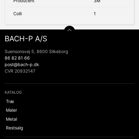
Producent
3M
Colli
1
BACH-P A/S
Suensonsvej 5, 8600 Silkeborg
86 82 81 66
post@bach-p.dk
CVR 20932147
KATALOG
Træ
Maler
Metal
Restsalg