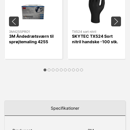
3M4255PRO1
TX524 sort nitril
3M Åndedrætsværn til
SKYTEC TX524 Sort
sprøjtemaling 4255
nitril handske -100 stk.
A2P3
Specifikationer