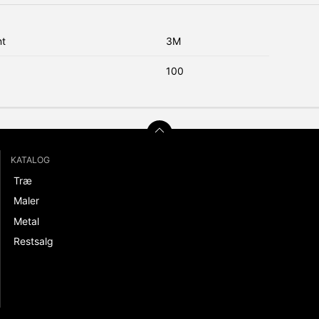
nt
3M
100
KATALOG
Træ
Maler
Metal
Restsalg