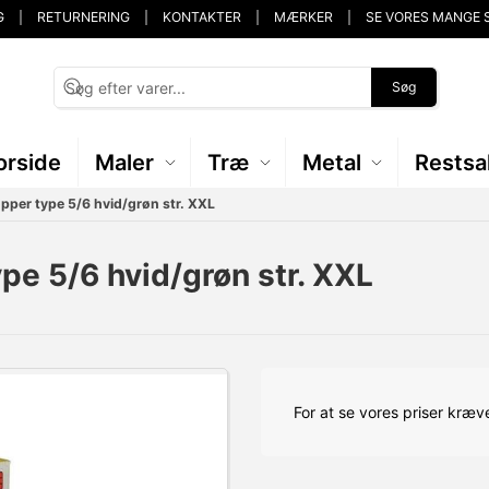
G
RETURNERING
KONTAKTER
MÆRKER
SE VORES MANGE 
Søg
orside
Maler
Træ
Metal
Restsa
pper type 5/6 hvid/grøn str. XXL
pe 5/6 hvid/grøn str. XXL
For at se vores priser kræve