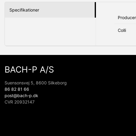
Specifikationer
Produce
Colli
BACH-P A/S
Suensonsvej 5, 8600 Silkeborg
86 82 81 66
post@bach-p.dk
CVR 20932147