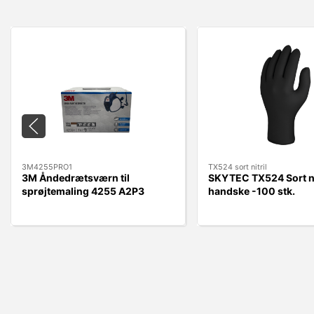
3M4255PRO1
TX524 sort nitril
3M Åndedrætsværn til
SKYTEC TX524 Sort ni
sprøjtemaling 4255 A2P3
handske -100 stk.