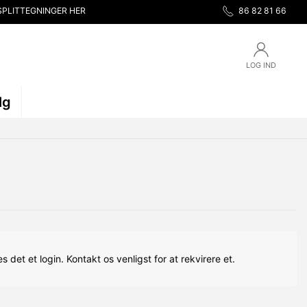
SPLITTEGNINGER HER
86 82 81 66
LOG IND
lg
s det et login. Kontakt os venligst for at rekvirere et.