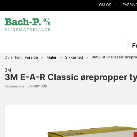
OM OS
LEVERIN
F
3M E-A-R Classic ørepro
Du er her:
Forside
Maler
Sikkerhed
3M
3M E-A-R Classic ørepropper ty
Varenummer:
3MPB01000