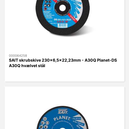
000064258
SAIT skrubskive 230x6,5x22,23mm - A30Q Planet-DS
A30Q hvælvet stål