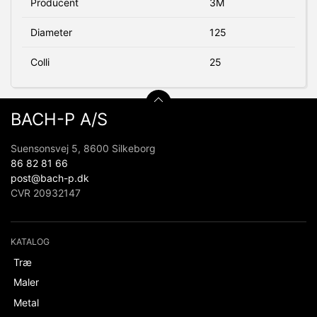
Producent
3M
Diameter
125
Colli
25
BACH-P A/S
Suensonsvej 5, 8600 Silkeborg
86 82 81 66
post@bach-p.dk
CVR 20932147
KATALOG
Træ
Maler
Metal