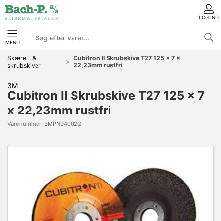
LOG IND
MENU
Skære - &
Cubitron II Skrubskive T27 125 x 7 x
22,23mm rustfri
skrubskiver
3M
Cubitron II Skrubskive T27 125 x 7
x 22,23mm rustfri
Varenummer:
3MPN94002Q