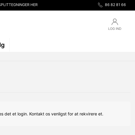
SPLITTEGNINGER HER
86 82 81 66
LOG IND
lg
s det et login. Kontakt os venligst for at rekvirere et.