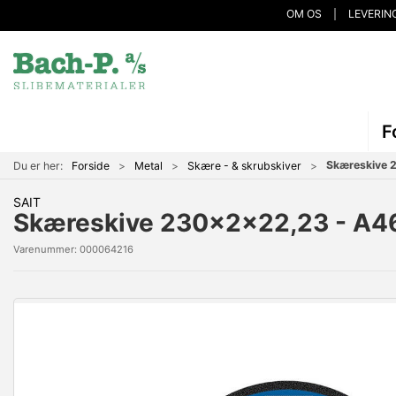
OM OS
LEVERIN
F
Skæreskive 
Du er her:
Forside
Metal
Skære - & skrubskiver
SAIT
Skæreskive 230x2x22,23 - A46
Varenummer:
000064216