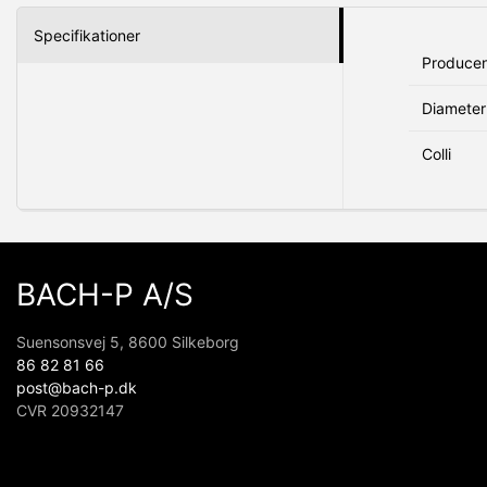
Specifikationer
Produce
Diameter
Colli
BACH-P A/S
Suensonsvej 5, 8600 Silkeborg
86 82 81 66
post@bach-p.dk
CVR 20932147