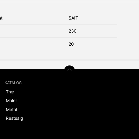
nt
SAIT
230
20
KATALOG
Træ
Maler
Metal
Restsalg