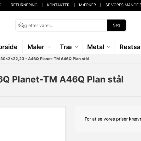
G
RETURNERING
KONTAKTER
MÆRKER
SE VORES MANGE 
Søg
orside
Maler
Træ
Metal
Restsa
230x2x22,23 - A46Q Planet-TM A46Q Plan stål
Q Planet-TM A46Q Plan stål
For at se vores priser kræve