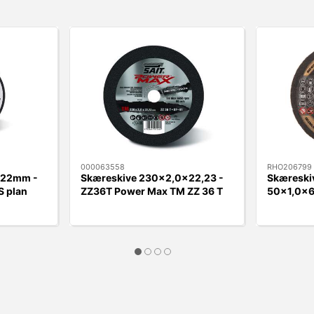
000063558
RHO206799
x22mm -
Skæreskive 230x2,0x22,23 -
Skæreskiv
S plan
ZZ36T Power Max TM ZZ 36 T
50x1,0x6
50x1,0x