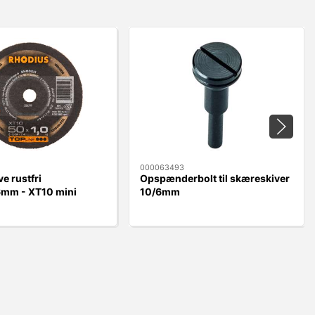
000063493
e rustfri
Opspænderbolt til skæreskiver
mm - XT10 mini
10/6mm
6mm plan