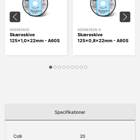
000063505
000063505-0
Skæreskive
Skæreskive
125x1,0x22mm - A60S
125x0,8x22mm - A60S
Sait BF-TM A60S plan
Sait BF-TM A60S plan
Specifikationer
Colli
20