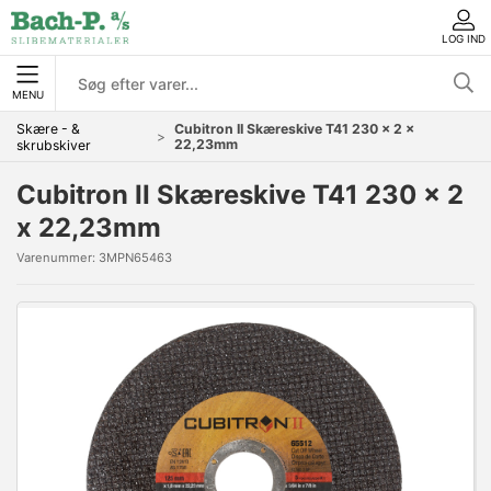
LOG IND
MENU
Skære - &
Cubitron II Skæreskive T41 230 x 2 x
22,23mm
skrubskiver
Cubitron II Skæreskive T41 230 x 2
x 22,23mm
Varenummer:
3MPN65463