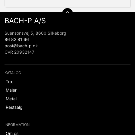
BACH-P A/S
Suensonsvej 5, 8600 Silkeborg
86 82 81 66
post@bach-p.dk
CVR 20932147
KATALOG
Træ
Maler
Metal
Restsalg
INFORMATION
Om os