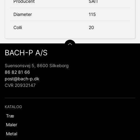
Producent
SAIT
Diameter
115
Colli
20
BACH-P A/S
Suensonsvej 5, 8600 Silkeborg
86 82 81 66
post@bach-p.dk
CVR 20932147
KATALOG
Træ
Maler
Metal