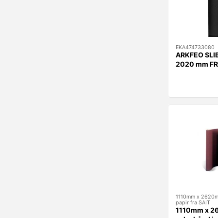
EKA474733080
ARKFEO SLI
2020 mm F
1110mm x 2620m
papir fra SAIT
1110mm x 2