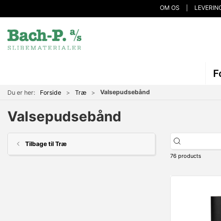
OM OS
LEVERIN
F
Valsepudsebånd
Du er her:
Forside
Træ
Valsepudsebånd
Tilbage til Træ
76 products