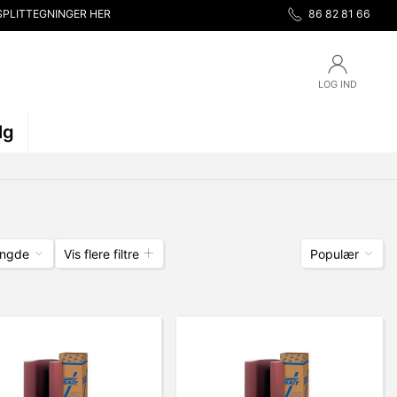
SPLITTEGNINGER HER
86 82 81 66
LOG IND
lg
ngde
Vis flere filtre
Populær