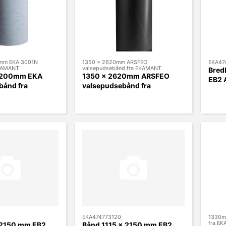
mm EKA 3001N
1350 x 2620mm ARSFEO
EKA47
EKAMANT
valsepudsebånd fra EKAMANT
Bred
2200mm EKA
1350 x 2620mm ARSFEO
EB2 
bånd fra
valsepudsebånd fra
EKAMANT
EKA474773120
1330m
fra E
 2150 mm EB2
Bånd 1115 x 2150 mm EB2