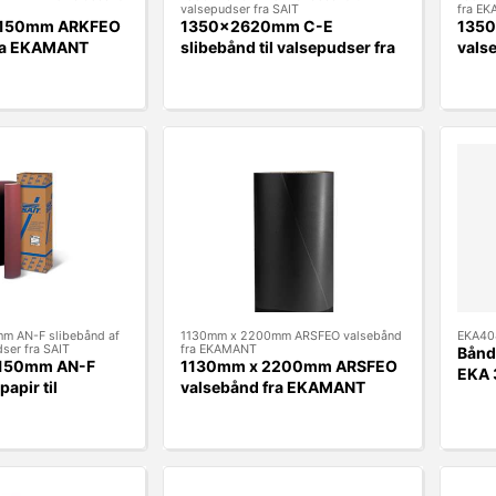
valsepudser fra SAIT
fra E
2150mm ARKFEO
1350x2620mm C-E
135
fra EKAMANT
slibebånd til valsepudser fra
vals
SAIT
m AN-F slibebånd af
1130mm x 2200mm ARSFEO valsebånd
EKA40
dser fra SAIT
fra EKAMANT
Bånd
150mm AN-F
1130mm x 2200mm ARSFEO
EKA 
papir til
valsebånd fra EKAMANT
fra SAIT