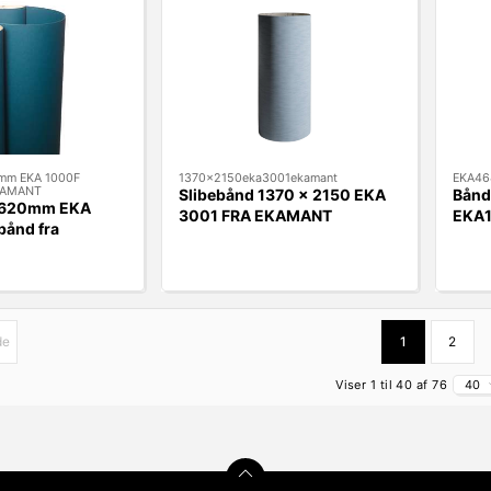
mm EKA 1000F
1370x2150eka3001ekamant
EKA46
EKAMANT
Slibebånd 1370 x 2150 EKA
Bånd
2620mm EKA
3001 FRA EKAMANT
EKA1
bånd fra
de
1
2
Viser 1 til 40 af 76
40