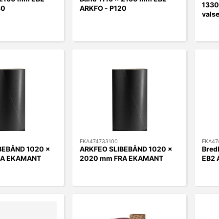
133
80
ARKFO - P120
vals
EKA474733100
EKA47
BEBÅND 1020 x
ARKFEO SLIBEBÅND 1020 x
Bred
RA EKAMANT
2020 mm FRA EKAMANT
EB2 