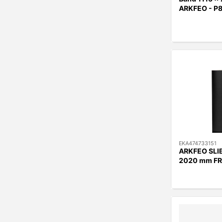
ARKFEO - P
EKA474733151
ARKFEO SLI
2020 mm F