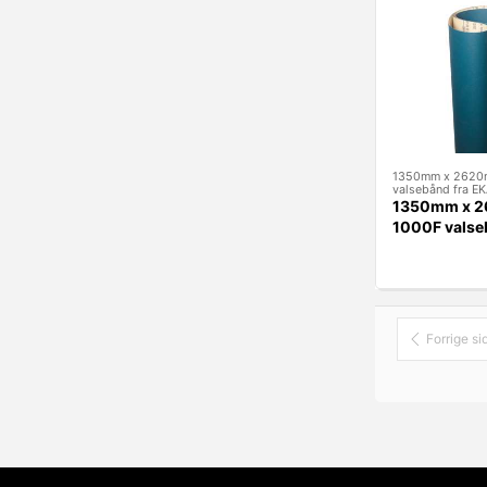
1350mm x 2620
valsebånd fra 
1350mm x 
1000F valse
EKAMANT
Forrige si