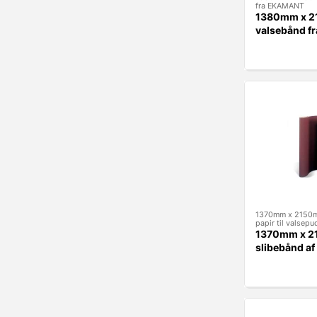
fra EKAMANT
1380mm x 
valsebånd 
1370mm x 2150m
papir til valsepu
1370mm x 2
slibebånd af 
valsepudser 