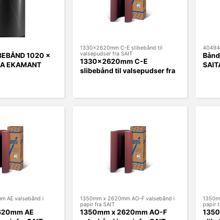
1330x2620mm C-E slibebånd til
40494
valsepudser fra SAIT
BEBÅND 1020 x
Bånd
1330x2620mm C-E
RA EKAMANT
SAIT
slibebånd til valsepudser fra
SAIT
m AE valsebånd i
1350mm x 2620mm AO-F valsebånd i
1350m
papir fra SAIT
papir t
620mm AE
1350mm x 2620mm AO-F
1350