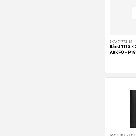
EKA474773181
Bånd 1115 x
ARKFO - P1
1380mm x 2150