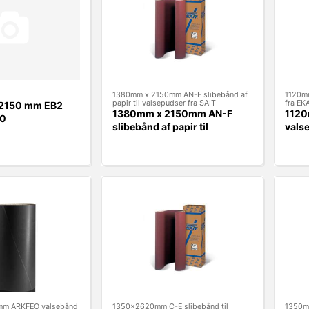
1380mm x 2150mm AN-F slibebånd af
1120m
papir til valsepudser fra SAIT
fra E
 2150 mm EB2
1380mm x 2150mm AN-F
112
80
slibebånd af papir til
vals
valsepudser fra SAIT
mm ARKFEO valsebånd
1350x2620mm C-E slibebånd til
1350m