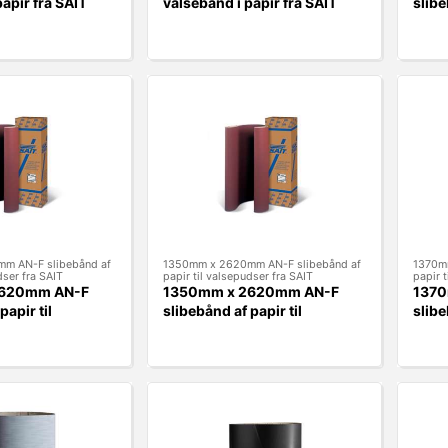
apir fra SAIT
valsebånd i papir fra SAIT
slibe
valse
m AN-F slibebånd af
1350mm x 2620mm AN-F slibebånd af
1370mm
dser fra SAIT
papir til valsepudser fra SAIT
papir t
2620mm AN-F
1350mm x 2620mm AN-F
1370
papir til
slibebånd af papir til
slibe
fra SAIT
valsepudser fra SAIT
valse