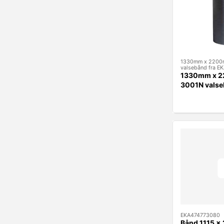
1330mm x 2200
valsebånd fra 
1330mm x 
3001N valse
EKAMANT
EKA474773080
Bånd 1115 x