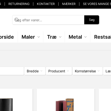
G
RETURNERING
KONTAKTER
MÆRKER
SE VORES MANGE 
Søg
orside
Maler
Træ
Metal
Restsa
Bredde
Producent
Kornstørrelse
Læ