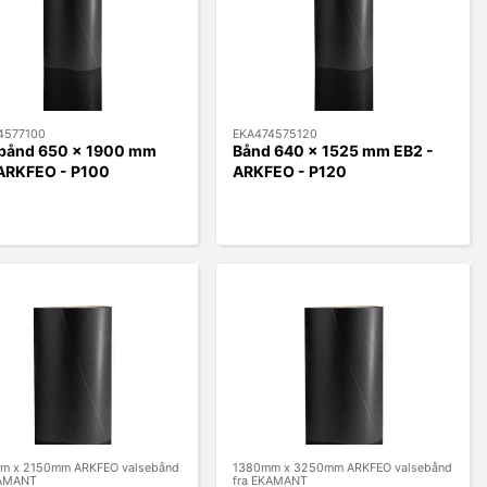
4577100
EKA474575120
bånd 650 x 1900 mm
Bånd 640 x 1525 mm EB2 -
ARKFEO - P100
ARKFEO - P120
m x 2150mm ARKFEO valsebånd
1380mm x 3250mm ARKFEO valsebånd
KAMANT
fra EKAMANT