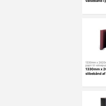
valsebånd i p
1330mm x 2620m
papir til valsepu
1330mm x 
slibebånd af 
valsepudser 