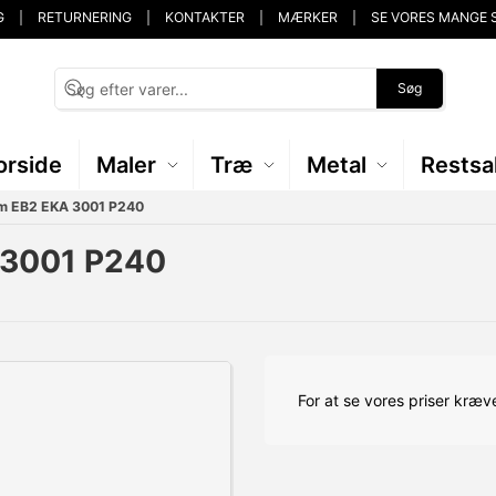
G
RETURNERING
KONTAKTER
MÆRKER
SE VORES MANGE 
Søg
orside
Maler
Træ
Metal
Restsa
mm EB2 EKA 3001 P240
 3001 P240
For at se vores priser kræve