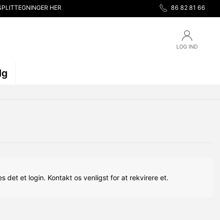
SPLITTEGNINGER HER
86 82 81 66
LOG IND
lg
s det et login. Kontakt os venligst for at rekvirere et.