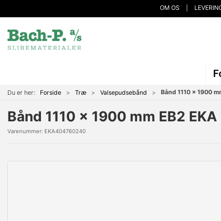
OM OS
LEVERIN
F
Bånd 1110 x 1900 
Du er her:
Forside
Træ
Valsepudsebånd
Bånd 1110 x 1900 mm EB2 EKA
Varenummer:
EKA404760240