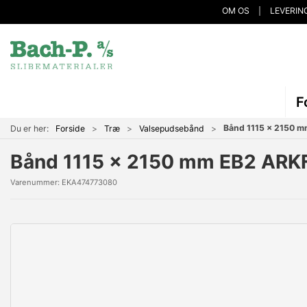
OM OS
LEVERIN
F
Bånd 1115 x 2150 
Du er her:
Forside
Træ
Valsepudsebånd
Bånd 1115 x 2150 mm EB2 ARK
Varenummer:
EKA474773080