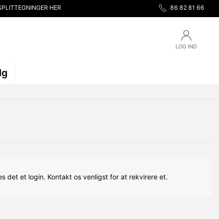
SPLITTEGNINGER HER
86 82 81 66
LOG IND
lg
s det et login. Kontakt os venligst for at rekvirere et.