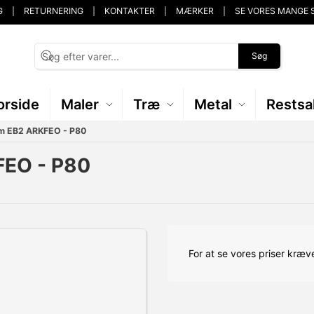
G
RETURNERING
KONTAKTER
MÆRKER
SE VORES MANGE 
Søg
orside
Maler
Træ
Metal
Restsa
mm EB2 ARKFEO - P80
FEO - P80
For at se vores priser kræve