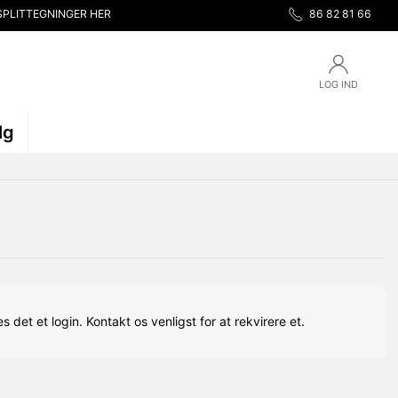
SPLITTEGNINGER HER
86 82 81 66
LOG IND
lg
s det et login. Kontakt os venligst for at rekvirere et.