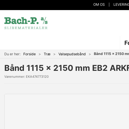
OM OS
LEVERIN
F
Bånd 1115 x 2150 m
Du er her:
Forside
Træ
Valsepudsebånd
Bånd 1115 x 2150 mm EB2 ARK
Varenummer:
EKA474773120