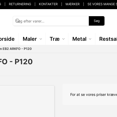
G
RETURNERING
KONTAKTER
MÆRKER
SE VORES MANGE 
Søg
orside
Maler
Træ
Metal
Restsa
m EB2 ARKFO - P120
FO - P120
For at se vores priser kræve