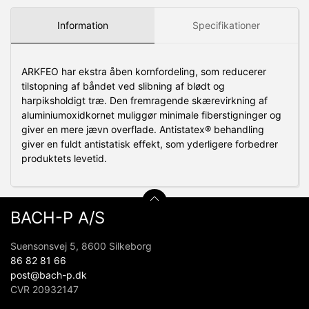
Information
Specifikationer
ARKFEO har ekstra åben kornfordeling, som reducerer
tilstopning af båndet ved slibning af blødt og
harpiksholdigt træ. Den fremragende skærevirkning af
aluminiumoxidkornet muliggør minimale fiberstigninger og
giver en mere jævn overflade. Antistatex® behandling
giver en fuldt antistatisk effekt, som yderligere forbedrer
produktets levetid.
BACH-P A/S
Suensonsvej 5, 8600 Silkeborg
86 82 81 66
post@bach-p.dk
CVR 20932147