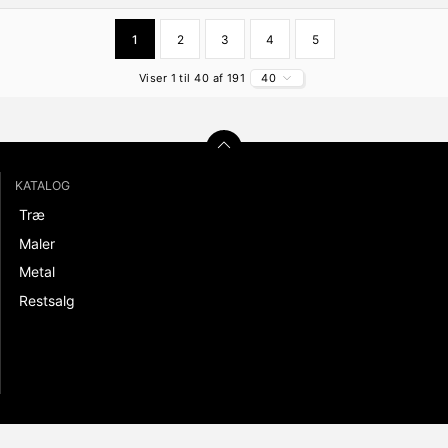
1
2
3
4
5
Viser 1 til 40 af 191
40
KATALOG
Træ
Maler
Metal
Restsalg