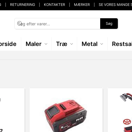
G
RETURNERING
KONTAKTER
MÆRKER
SE VORES MANGE 
Søg
orside
Maler
Træ
Metal
Restsa