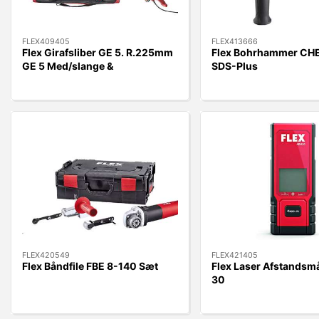
FLEX409405
FLEX413666
Flex Girafsliber GE 5. R.225mm
Flex Bohrhammer CH
GE 5 Med/slange &
SDS-Plus
Transporttaske
FLEX420549
FLEX421405
Flex Båndfile FBE 8-140 Sæt
Flex Laser Afstandsm
30