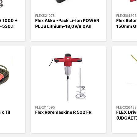
FLEX521078
FLEX504203
E 1000 +
Flex Akku -Pack Li-Ion POWER
Flex Beto
-530.1
PLUS Lithium-18,0V/8,0Ah
150mm GDE
2 Hoveder
FLEX314595
FLEX326488
k Til
Flex Røremaskine R 502 FR
FLEX Driv
(UDGÅET)
WSE702