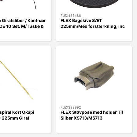
FLEX483486
n Girafsliber / Kantnær
FLEX Bagskive SÆT
 10 Set. M/ Taske &
225mm/Med forstærkning, Inc
 Inc.Turbo Jet Disc
Bespænding Til Girafsliber
GE5/GE7
FLEX332992
spiral Kort Okapi
FLEX Støvpose med holder Til
 225mm Giraf
Sliber XS713/MS713