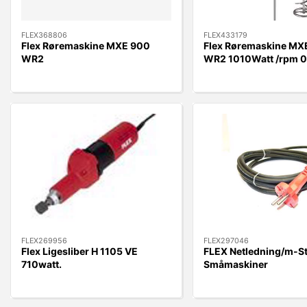
FLEX368806
FLEX433179
Flex Røremaskine MXE 900
Flex Røremaskine MX
WR2
WR2 1010Watt /rpm 0
gear M14
FLEX269956
FLEX297046
Flex Ligesliber H 1105 VE
FLEX Netledning/m-Sti
710watt.
Småmaskiner