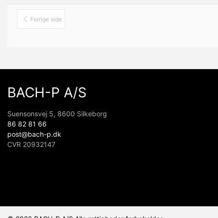
Forrige side
BACH-P A/S
Suensonsvej 5, 8600 Silkeborg
86 82 81 66
post@bach-p.dk
CVR 20932147