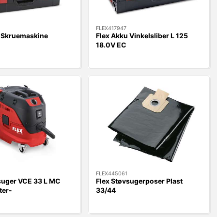
FLEX417947
u Skruemaskine
Flex Akku Vinkelsliber L 125
18.0V EC
FLEX445061
suger VCE 33 L MC
Flex Støvsugerposer Plast
ter-
33/44
g/RengøringsSæt