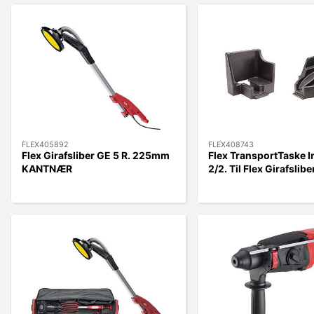
FLEX405892
FLEX408743
Flex Girafsliber GE 5 R. 225mm
Flex TransportTaske 
KANTNÆR
2/2. Til Flex Girafslibe