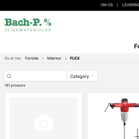
OM OS
LEVERIN
F
Du er her:
Forside
Mærker
FLEX
Category
191 products