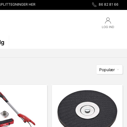
SPLITTEGNINGER HER
86 82 81 66
LOG IND
lg
Populær