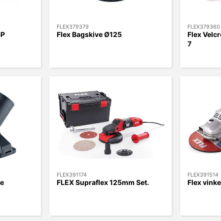
FLEX379379
FLEX379360
SP
Flex Bagskive Ø125
Flex Velc
7
FLEX391174
FLEX391514
e
FLEX Supraflex 125mm Set.
Flex vink