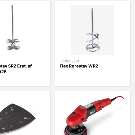
FLEX368881
tav SR2 Erst. af
Flex Rørestav WR2
025