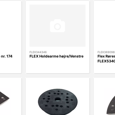
FLEX344346
FLEX369098
nr. 174
FLEX Holdearme højre/Venstre
Flex Røres
FLEX534