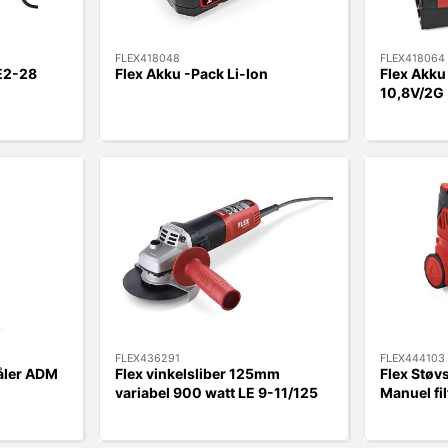
FLEX418048
FLEX418064
E2-28
Flex Akku -Pack Li-Ion
Flex Akk
10,8V/2G
FLEX436291
FLEX444103
åler ADM
Flex vinkelsliber 125mm
Flex Støv
variabel 900 watt LE 9-11/125
Manuel fil
M14
rengørin