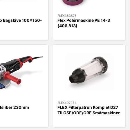
FLEX383678
ro Bagskive 100x150-
Flex Polérmaskine PE 14-3
(406.813)
FLEX407984
elsliber 230mm
FLEX Filterpatron Komplet D27
Til OSE/ODE/ORE Småmaskiner