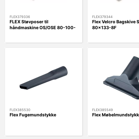
FLEX379336
FLEX379344
FLEX Støvposer til
Flex Velcro Bagskive 
håndmaskine OS/OSE 80-100-
80x133-8F
125. 5stk
FLEX385530
FLEX385549
Flex Fugemundstykke
Flex Møbelmundstykk