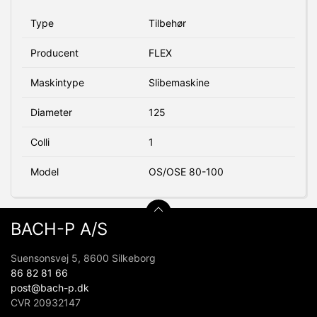
Type
Tilbehør
Producent
FLEX
Maskintype
Slibemaskine
Diameter
125
Colli
1
Model
OS/OSE 80-100
BACH-P A/S
Suensonsvej 5, 8600 Silkeborg
86 82 81 66
post@bach-p.dk
CVR 20932147