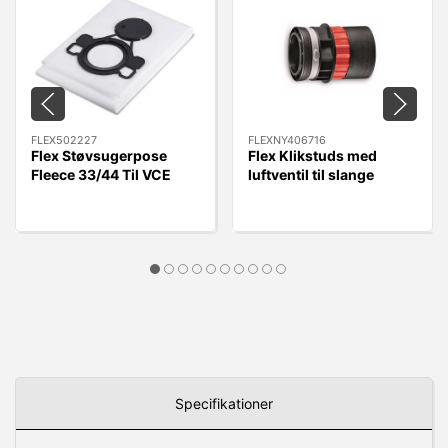
FLEX502227
FLEXNY406716
Flex Støvsugerpose
Flex Klikstuds med
Fleece 33/44 Til VCE
luftventil til slange
33/44 L MC/AC, 5 stk.
FLEXNY406716 - Quick
Kobling.
Specifikationer