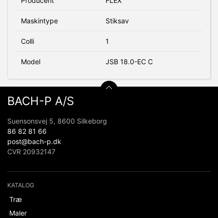
Producent
FLEX
Maskintype
Stiksav
Colli
1
Model
JSB 18.0-EC C
BACH-P A/S
Suensonsvej 5, 8600 Silkeborg
86 82 81 66
post@bach-p.dk
CVR 20932147
KATALOG
Træ
Maler