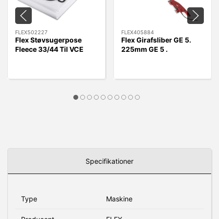
FLEX502227
FLEX405884
Flex Støvsugerpose
Flex Girafsliber GE 5.
Fleece 33/44 Til VCE
225mm GE 5 .
33/44 L MC/AC, 5 stk.
Uden/slange
Specifikationer
Type
Maskine