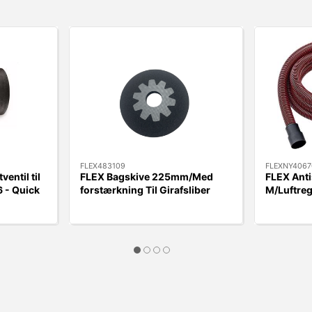
FLEX483109
FLEXNY4067
ventil til
FLEX Bagskive 225mm/Med
FLEX Anti
 - Quick
forstærkning Til Girafsliber
M/Luftreg
WSE500/