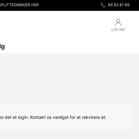
SPLITTEGNINGER HER
86 82 81 66
LOG IND
lg
s det et login. Kontakt os venligst for at rekvirere et.