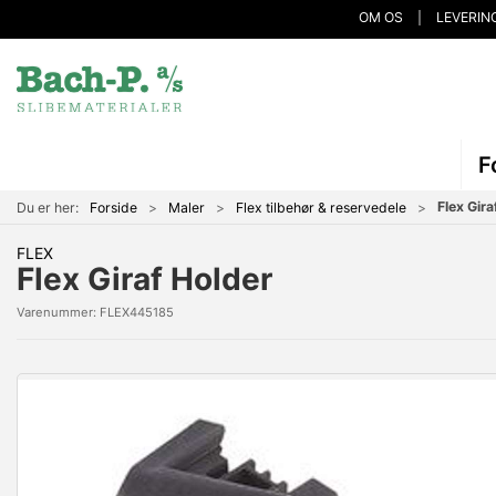
OM OS
LEVERIN
F
Flex Gira
Du er her:
Forside
Maler
Flex tilbehør & reservedele
FLEX
Flex Giraf Holder
Varenummer:
FLEX445185