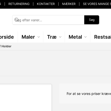
G
RETURNERING
KONTAKTER
MÆRKER
SE VORES MANGE 
Søg
orside
Maler
Træ
Metal
Restsa
f Holder
For at se vores priser kræve