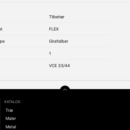
Tilbehør
nt
FLEX
ype
Girafsliber
1
VCE 33/44
KATALOG
Træ
Maler
Metal