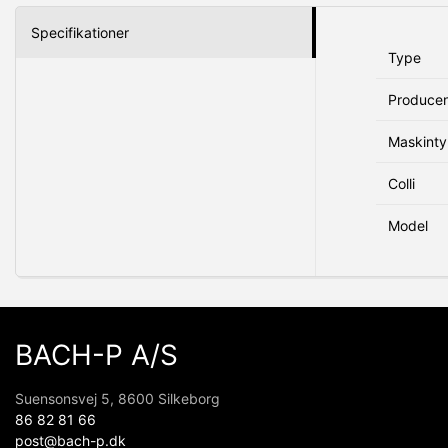
Specifikationer
Type
Produce
Maskint
Colli
Model
BACH-P A/S
Suensonsvej 5, 8600 Silkeborg
86 82 81 66
post@bach-p.dk