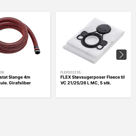
08
FLEX502235
stat Slange 4m
FLEX Støvsugerposer Fleece til
ule. Girafsliber
VC 21/25/26 L MC, 5 stk.
WST700VV/GE5