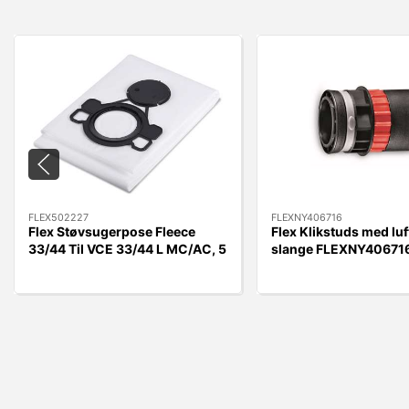
FLEX502227
FLEXNY406716
Flex Støvsugerpose Fleece
Flex Klikstuds med luft
33/44 Til VCE 33/44 L MC/AC, 5
slange FLEXNY406716
stk.
Kobling.