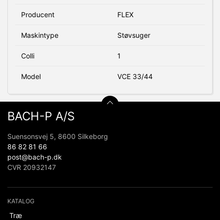
Producent
FLEX
Maskintype
Støvsuger
Colli
1
Model
VCE 33/44
BACH-P A/S
Suensonsvej 5, 8600 Silkeborg
86 82 81 66
post@bach-p.dk
CVR 20932147
KATALOG
Træ