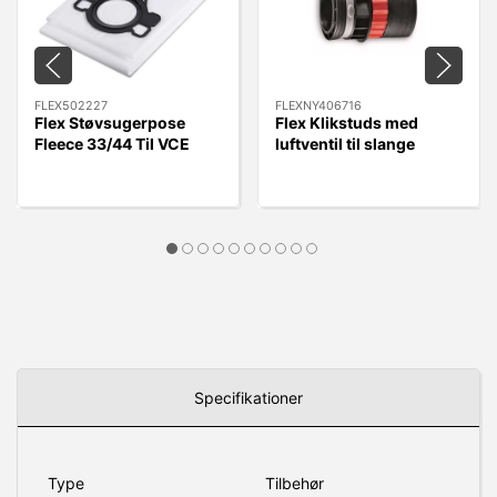
FLEX502227
FLEXNY406716
Flex Støvsugerpose
Flex Klikstuds med
Fleece 33/44 Til VCE
luftventil til slange
33/44 L MC/AC, 5 stk.
FLEXNY406716 - Quick
Kobling.
Specifikationer
Type
Tilbehør