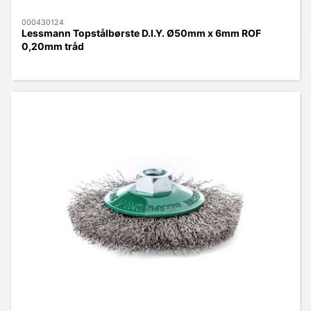
000430124
Lessmann Topstålbørste D.I.Y. Ø50mm x 6mm ROF
0,20mm tråd