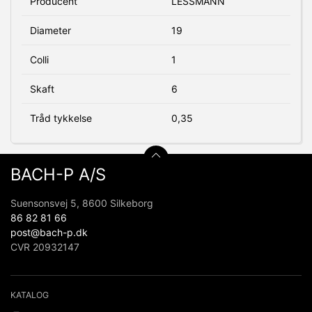
Producent
LESSMANN
Diameter
19
Colli
1
Skaft
6
Tråd tykkelse
0,35
BACH-P A/S
Suensonsvej 5, 8600 Silkeborg
86 82 81 66
post@bach-p.dk
CVR 20932147
KATALOG