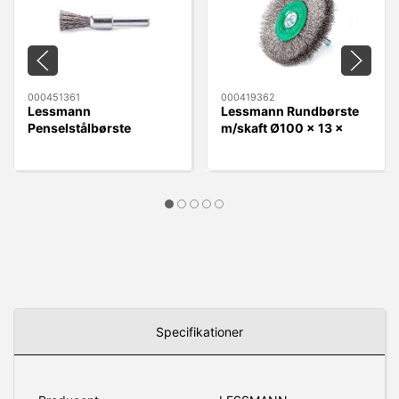
000451361
000419362
Lessmann
Lessmann Rundbørste
Penselstålbørste
m/skaft Ø100 x 13 x
Ø12mm x 6mm RF 0,30
6mm Rustfri 0,30 Tråd
Tråd
Specifikationer