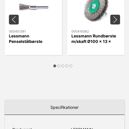
000451361
000419362
Lessmann
Lessmann Rundbørste
Penselstålbørste
m/skaft Ø100 x 13 x
Ø12mm x 6mm RF 0,30
6mm Rustfri 0,30 Tråd
Tråd
Specifikationer