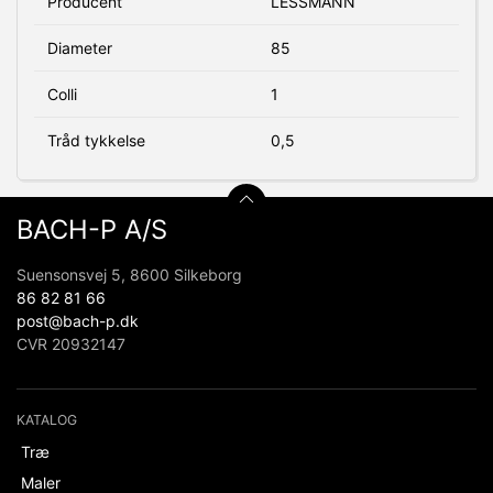
Producent
LESSMANN
Diameter
85
Colli
1
Tråd tykkelse
0,5
BACH-P A/S
Suensonsvej 5, 8600 Silkeborg
86 82 81 66
post@bach-p.dk
CVR 20932147
KATALOG
Træ
Maler