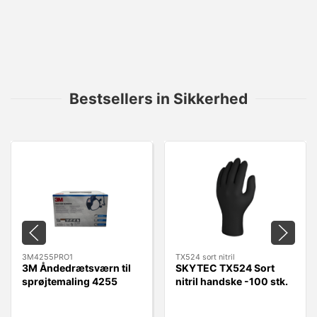
Bestsellers in Sikkerhed
3M4255PRO1
TX524 sort nitril
3M Åndedrætsværn til
SKYTEC TX524 Sort
sprøjtemaling 4255
nitril handske -100 stk.
A2P3