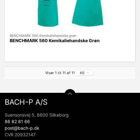
BENCHMARK 560 Kemikaliehandske grøn
BENCHMARK 560 Kemikaliehandske Grøn
Viser 1 til 11 af 11
40
BACH-P A/S
Suensonsvej 5, 8600 Silkeborg
86 82 81 66
post@bach-p.dk
CVR 20932147