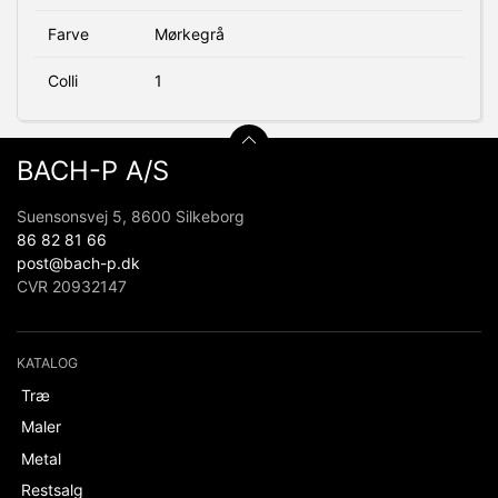
Farve
Mørkegrå
Colli
1
BACH-P A/S
Suensonsvej 5, 8600 Silkeborg
86 82 81 66
post@bach-p.dk
CVR 20932147
KATALOG
Træ
Maler
Metal
Restsalg