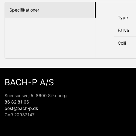
Specifikationer
Type
Farve
Colli
BACH-P A/S
Suensonsvej 5, 8600 Silkeborg
86 82 81 66
post@bach-p.dk
CVR 20932147