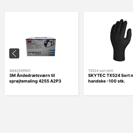
3M4255PRO1
TX524 sort nitril
3M Åndedrætsværn til
SKYTEC TX524 Sort ni
sprøjtemaling 4255 A2P3
handske -100 stk.