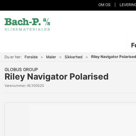
OM OS
LEVERIN
F
Riley Navigator Polarise
Du er her:
Forside
Maler
Sikkerhed
GLOBUS GROUP
Riley Navigator Polarised
Varenummer:
RLY00520