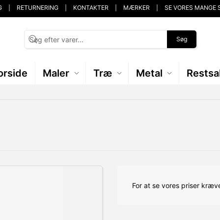
G
RETURNERING
KONTAKTER
MÆRKER
SE VORES MANGE 
Søg
orside
Maler
Træ
Metal
Restsa
d
For at se vores priser kræve