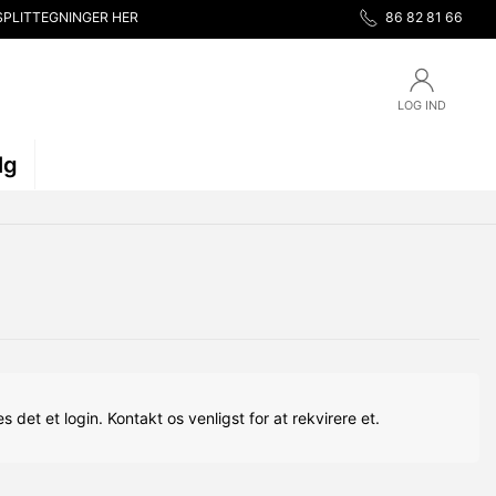
SPLITTEGNINGER HER
86 82 81 66
LOG IND
lg
s det et login. Kontakt os venligst for at rekvirere et.