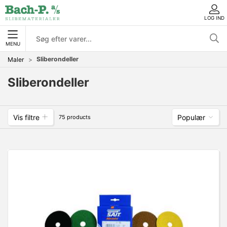
LOG IND
MENU
Sliberondeller
Maler
Sliberondeller
Vis filtre
Populær
75 products