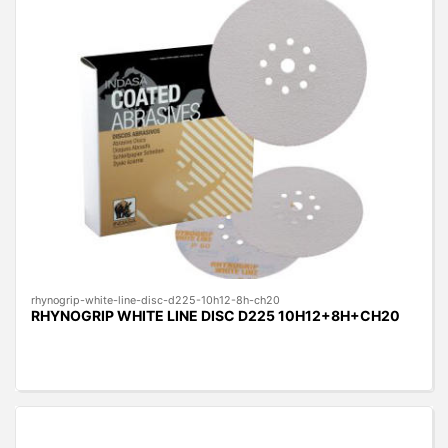
rhynogrip-white-line-disc-d225-10h12-8h-ch20
RHYNOGRIP WHITE LINE DISC D225 10H12+8H+CH20