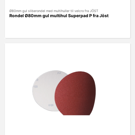
Ø80mm gul sliberondel med multihuller til velcro fra JÖST
Rondel Ø80mm gul multihul Superpad P fra Jöst