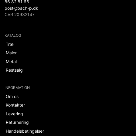
86 82 81 66
post@bach-p.dk
CVR 20932147
KATALOG
Træ
Maler
Metal
Restsalg
INFORMATION
Om os
Kontakter
Levering
Returnering
Handelsbetingelser