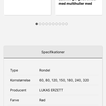
med multihuller med
skum på bagsiden fra
SAIT
Specifikationer
Type
Rondel
Kornstørrelse
60, 80, 120, 150, 180, 240, 320
Producent
LUKAS ERZETT
Farve
Rød