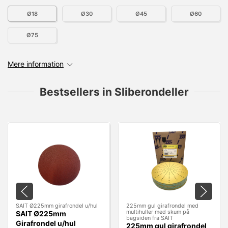
Ø18
Ø30
Ø45
Ø60
Ø75
Mere information
Bestsellers in Sliberondeller
SAIT Ø225mm girafrondel u/hul
225mm gul girafrondel med
multihuller med skum på
SAIT Ø225mm
bagsiden fra SAIT
Girafrondel u/hul
225mm gul girafrondel