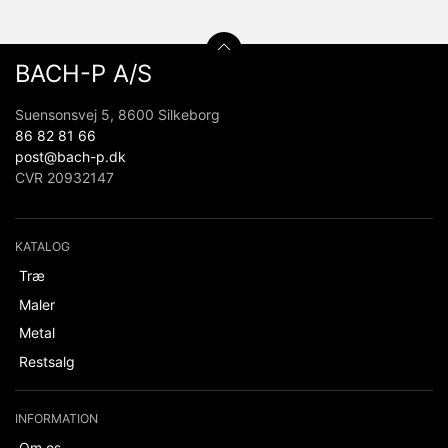
BACH-P A/S
Suensonsvej 5, 8600 Silkeborg
86 82 81 66
post@bach-p.dk
CVR 20932147
KATALOG
Træ
Maler
Metal
Restsalg
INFORMATION
Om os