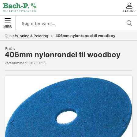
LOG IND
MENU
406mm nylonrondel til woodboy
Gulvafslibning & Polering
Pads
406mm nylonrondel til woodboy
Varenummer:
001200156