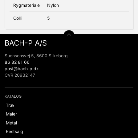
Rygmateriale
Nylon
Colli
5
BACH-P A/S
Suensonsvej 5, 8600 Silkeborg
86 82 81 66
post@bach-p.dk
CVR 20932147
KATALOG
Træ
Maler
Metal
Restsalg