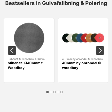
Bestsellers in Gulvafslibning & Polering
Slibenet til woodboy 406mm
406mm nylonrondel til woodboy
Slibenet i Ø406mm til
406mm nylonrondel til
Woodboy
woodboy