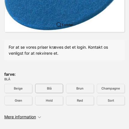
Forstør
For at se vores priser kræves det et login. Kontakt os
venligst for at rekvirere et.
farve:
BLÅ
Beige
Blå
Brun
Champagne
Grøn
Hvid
Rød
Sort
Mere information