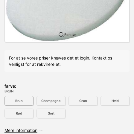
Forstør
For at se vores priser kræves det et login. Kontakt os
venligst for at rekvirere et.
farve:
BRUN
Brun
Champagne
Grøn
Hvid
Rød
Sort
Mere information