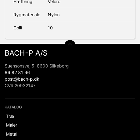
Hæftning
Velcro
Rygmateriale
Nylon
Colli
10
BACH-P A/S
Suensonsvej 5, 8600 Silkeborg
86 82 81 66
post@bach-p.dk
CVR 20932147
KATALOG
Træ
Maler
Metal