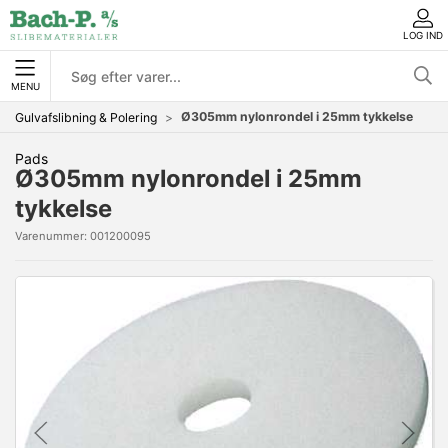
LOG IND
MENU
Ø305mm nylonrondel i 25mm tykkelse
Gulvafslibning & Polering
Pads
Ø305mm nylonrondel i 25mm
tykkelse
Varenummer:
001200095