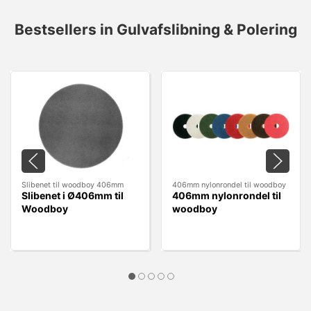
Bestsellers in Gulvafslibning & Polering
Slibenet til woodboy 406mm
406mm nylonrondel til woodboy
Slibenet i Ø406mm til
406mm nylonrondel til
Woodboy
woodboy