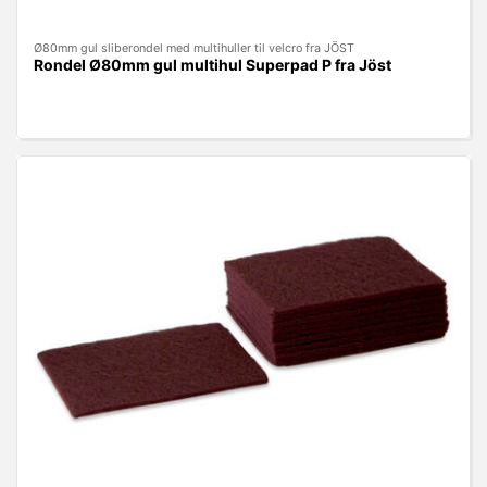
Ø80mm gul sliberondel med multihuller til velcro fra JÖST
Rondel Ø80mm gul multihul Superpad P fra Jöst