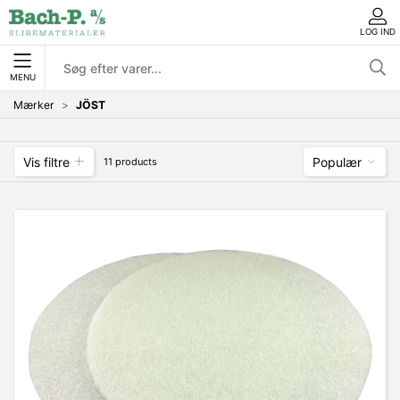
LOG IND
MENU
Mærker
JÖST
Vis filtre
Populær
11 products