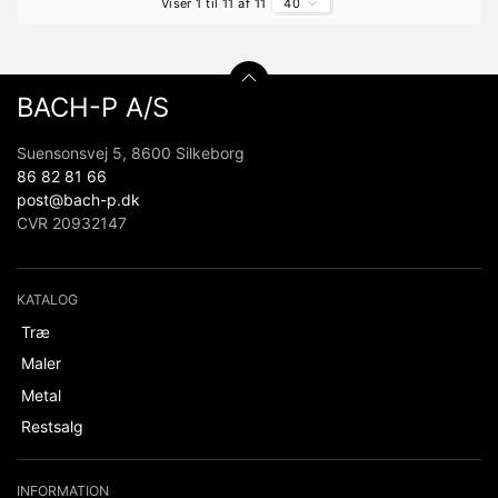
Viser 1 til 11 af 11
40
BACH-P A/S
Suensonsvej 5, 8600 Silkeborg
86 82 81 66
post@bach-p.dk
CVR 20932147
KATALOG
Træ
Maler
Metal
Restsalg
INFORMATION