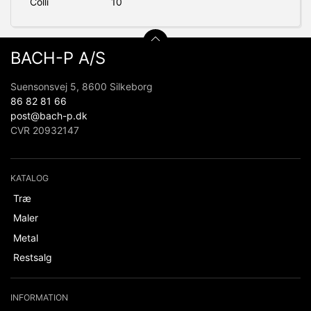
Colli
10
BACH-P A/S
Suensonsvej 5, 8600 Silkeborg
86 82 81 66
post@bach-p.dk
CVR 20932147
KATALOG
Træ
Maler
Metal
Restsalg
INFORMATION