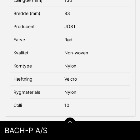
Længde (mm)
150
Bredde (mm)
83
Producent
JÖST
Farve
Rød
Kvalitet
Non-woven
Korntype
Nylon
Hæftning
Velcro
Rygmateriale
Nylon
Colli
10
BACH-P A/S