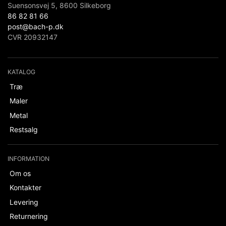
Suensonsvej 5, 8600 Silkeborg
86 82 81 66
post@bach-p.dk
CVR 20932147
KATALOG
Træ
Maler
Metal
Restsalg
INFORMATION
Om os
Kontakter
Levering
Returnering