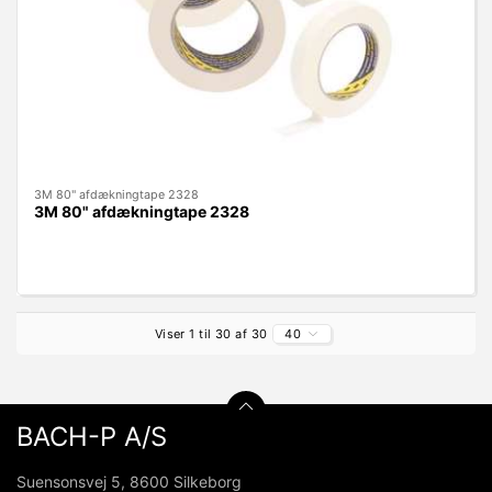
3M 80" afdækningtape 2328
3M 80" afdækningtape 2328
Viser 1 til 30 af 30
40
BACH-P A/S
Suensonsvej 5, 8600 Silkeborg