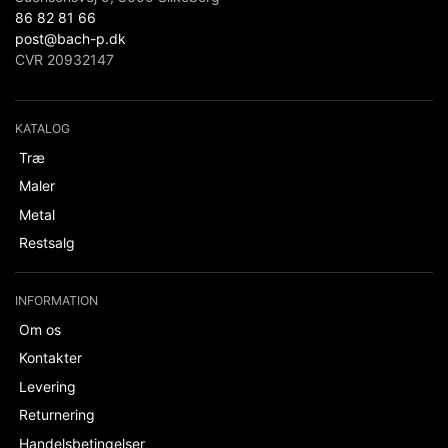
86 82 81 66
post@bach-p.dk
CVR 20932147
KATALOG
Træ
Maler
Metal
Restsalg
INFORMATION
Om os
Kontakter
Levering
Returnering
Handelsbetingelser