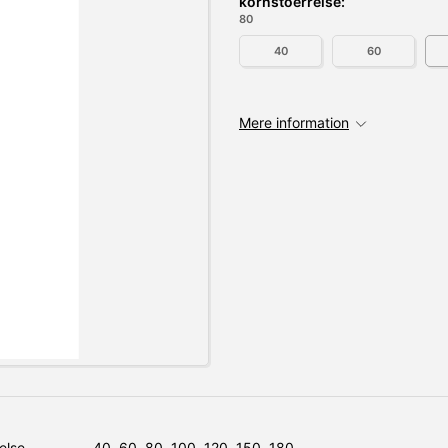
kornstoerrelse:
80
40
60
Mere information
else
40, 60, 80, 100, 120, 150, 180