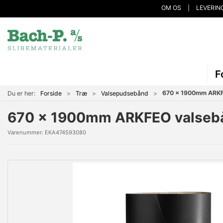
OM OS
LEVERIN
F
670 x 1900mm ARKF
Du er her:
Forside
Træ
Valsepudsebånd
670 x 1900mm ARKFEO valseb
Varenummer:
EKA474593080