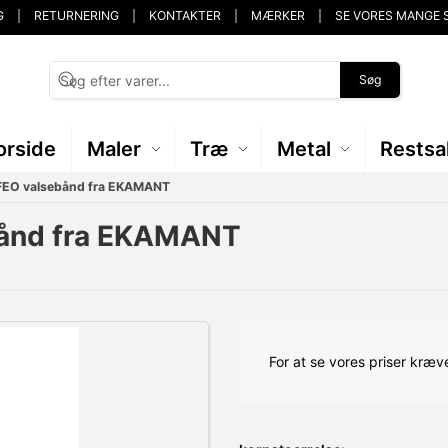
G
RETURNERING
KONTAKTER
MÆRKER
SE VORES MANGE 
Søg
orside
Maler
Træ
Metal
Restsa
EO valsebånd fra EKAMANT
ånd fra EKAMANT
For at se vores priser kræve