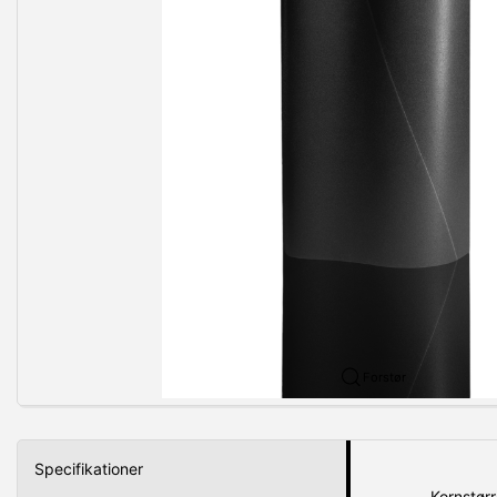
Forstør
Specifikationer
Kornstørr