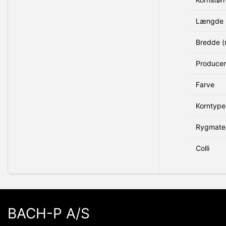
Længde 
Bredde 
Produce
Farve
Korntype
Rygmater
Colli
BACH-P A/S