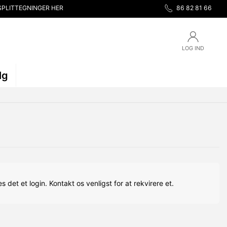
SPLITTEGNINGER HER
86 82 81 66
LOG IND
lg
s det et login. Kontakt os venligst for at rekvirere et.