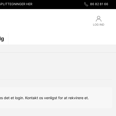
SPLITTEGNINGER HER
86 82 81 66
LOG IND
lg
s det et login. Kontakt os venligst for at rekvirere et.