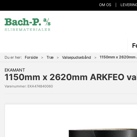
OM OS
LEVERIN
F
1150mm x 2620mm 
Du er her:
Forside
Træ
Valsepudsebånd
EKAMANT
1150mm x 2620mm ARKFEO va
Varenummer:
EKA474840060