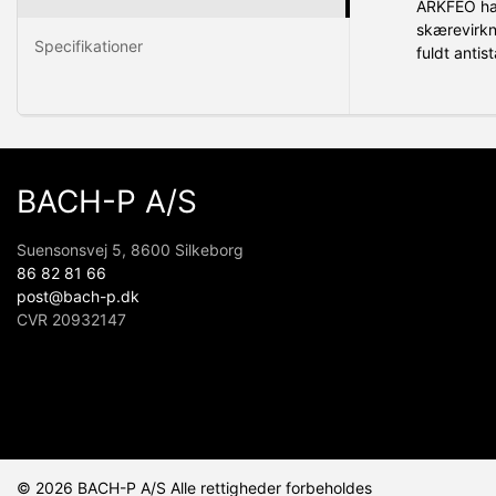
ARKFEO har
skærevirkn
Specifikationer
fuldt antis
BACH-P A/S
Suensonsvej 5, 8600 Silkeborg
86 82 81 66
post@bach-p.dk
CVR 20932147
© 2026 BACH-P A/S Alle rettigheder forbeholdes