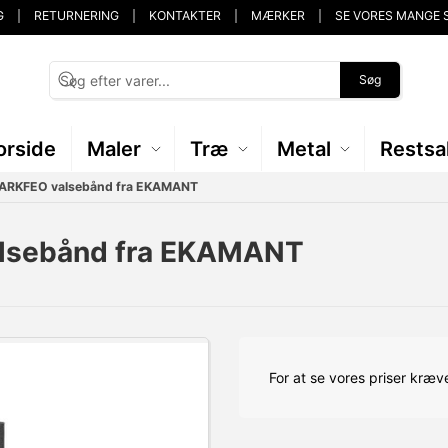
G
RETURNERING
KONTAKTER
MÆRKER
SE VORES MANGE 
Søg
orside
Maler
Træ
Metal
Restsa
ARKFEO valsebånd fra EKAMANT
lsebånd fra EKAMANT
For at se vores priser kræve