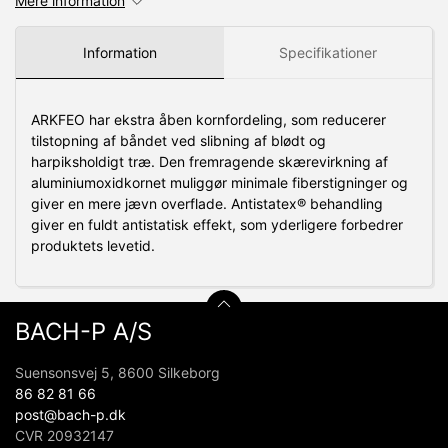
Mere information
Information
Specifikationer
ARKFEO har ekstra åben kornfordeling, som reducerer
tilstopning af båndet ved slibning af blødt og
harpiksholdigt træ. Den fremragende skærevirkning af
aluminiumoxidkornet muliggør minimale fiberstigninger og
giver en mere jævn overflade. Antistatex® behandling
giver en fuldt antistatisk effekt, som yderligere forbedrer
produktets levetid.
BACH-P A/S
Suensonsvej 5, 8600 Silkeborg
86 82 81 66
post@bach-p.dk
CVR 20932147