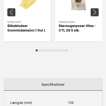
839001001
F999002600
Slibeklodser
Støvsugerposer Vlies -
Gummi(dame)nr.1 Gul (
CTL 26 5 stk.
rund) Velcro 70x125mm
Specifikationer
Længde (mm)
125