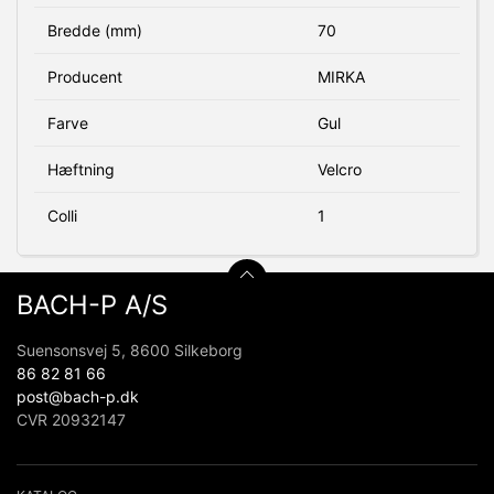
Bredde (mm)
70
Producent
MIRKA
Farve
Gul
Hæftning
Velcro
Colli
1
BACH-P A/S
Suensonsvej 5, 8600 Silkeborg
86 82 81 66
post@bach-p.dk
CVR 20932147