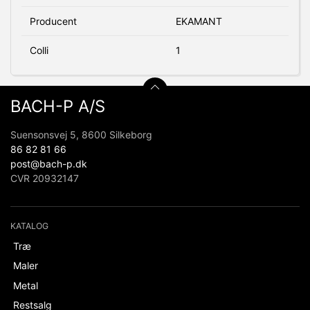
Producent
EKAMANT
Colli
1
BACH-P A/S
Suensonsvej 5, 8600 Silkeborg
86 82 81 66
post@bach-p.dk
CVR 20932147
KATALOG
Træ
Maler
Metal
Restsalg