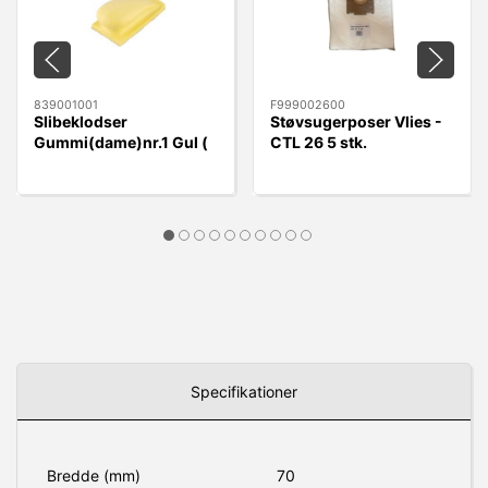
839001001
F999002600
Slibeklodser
Støvsugerposer Vlies -
Gummi(dame)nr.1 Gul (
CTL 26 5 stk.
rund) Velcro 70x125mm
Specifikationer
Bredde (mm)
70