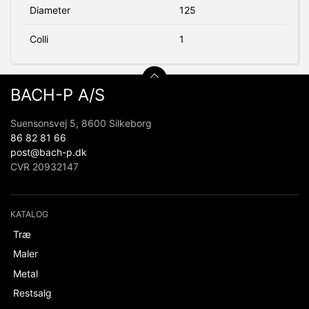
Diameter
125
Colli
1
BACH-P A/S
Suensonsvej 5, 8600 Silkeborg
86 82 81 66
post@bach-p.dk
CVR 20932147
KATALOG
Træ
Maler
Metal
Restsalg