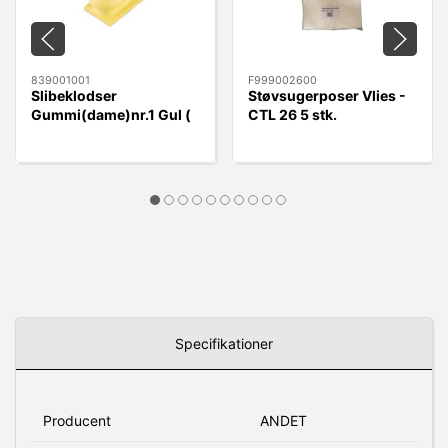
839001001
F999002600
Slibeklodser
Støvsugerposer Vlies -
Gummi(dame)nr.1 Gul (
CTL 26 5 stk.
rund) Velcro 70x125mm
Specifikationer
Producent
ANDET